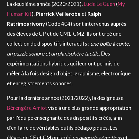
La deuxième année (2020/2021),
Lucie Le Guen
(
My
Human Kit
),
Pierrick Veillerobe
et
Ralph
Ratrimoarivony
(
Code 404
)
sont intervenus auprès
des élèves de CP et de CM1-CM2.
Ils ont créé une
collection de dispositifs interactifs :
une boîte à conte,
un puzzle sonore et un planisphère tactile
. Des
expérimentations hybrides qui leur ont permis de
mêler à la fois design d’objet, graphisme, électronique
et enregistrements sonores.
Pour la dernière année (2021/2022), la designeuse
Bérengère Amiot
vise à une plus grande appropriation
par l’équipe enseignante des dispositifs créés, afin
d’en faire de véritables outils pédagogiques. Les
élèves de CE et CM ont créé
un
piano des émotions
et