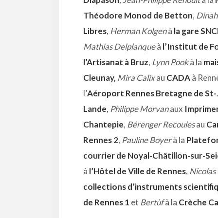
Théodore Monod de Betton
,
Dinah
Libres
,
Herman Kolgen
à
la gare SN
Mathias Delplanque
à
l’Institut de 
l’Artisanat à Bruz
,
Lynn Pook
à la
mai
Cleunay,
Mira Calix
au
CADA
à Renn
l’
Aéroport Rennes Bretagne de St-
Lande
,
Philippe Morvan
aux
Imprimer
Chantepie
,
Bérenger Recoules
au
Ca
Rennes 2
,
Pauline Boyer
à la
Platefor
courrier de Noyal-Châtillon-sur-Se
à
l’Hôtel de Ville de Rennes
,
Nicolas
collections d’instruments scientifiq
de Rennes 1
et
Bertùf
à la
Crèche Ca