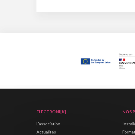
ELECTRONI[K]
NOS 
L'association
Instal
Actualités
Forma