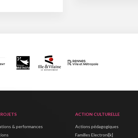
PROJETS
ACTION CULTURELLE
lations & performances
Actions pédagogiques
tions
Familles Electroni[k]