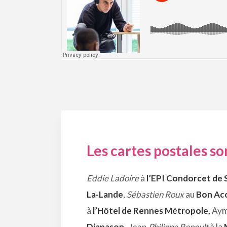
Les cartes postales s
Eddie Ladoire
à
l’EPI Condorcet de 
La-Lande
,
Sébastien Roux
au
Bon Acc
à
l’Hôtel de Rennes Métropole,
Aym
Diapason
,
Jean-Philippe Renoult
à la