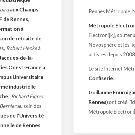
bird
aux Champs
Rennes Métropole, N
CF de Rennes
,
Métropole Electron
Formation à
Electroni[k], souten
son de retraite de
Novosphère et les lie
es,
Robert Henke
à
artistes depuis 2008
Jacques-de-la-
ies Ouest-France à
Le site Internet Métr
mpus Universitaire
Confiserie
.
me industrielle
Guillaume Fourniga
iche
,
Richard Eigner
Rennes)
ont créé l’i
 Bernier
au sein des
Métropole Electroni
ues de l’Université
nnelle de Rennes
.