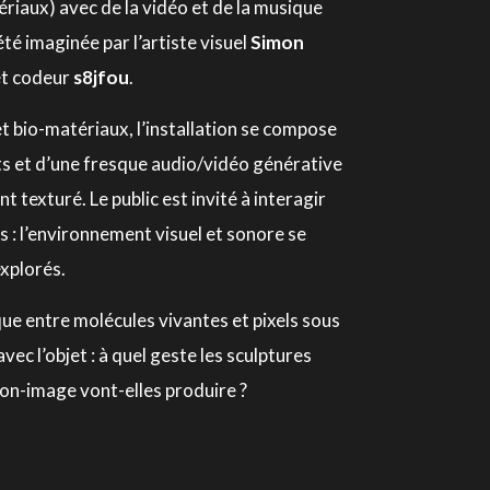
ériaux) avec de la vidéo et de la musique
té imaginée par l’artiste visuel
Simon
et codeur
s8jfou
.
et bio-matériaux, l’installation se compose
ts et d’une fresque audio/vidéo générative
t texturé. Le public est invité à interagir
es : l’environnement visuel et sonore se
explorés.
ue entre molécules vivantes et pixels sous
vec l’objet : à quel geste les sculptures
on-image vont-elles produire ?