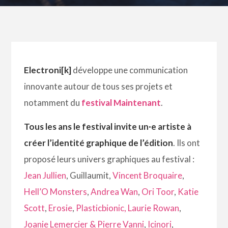
Electroni[k]
développe une communication
innovante autour de tous ses projets et
notamment du
festival Maintenant
.
Tous les ans le festival invite un·e artiste à
créer l’identité graphique de l’édition
. Ils ont
proposé leurs univers graphiques au festival :
Jean Jullien
, Guillaumit,
Vincent Broquaire
,
Hell’O Monsters
,
Andrea Wan
,
Ori Toor
,
Katie
Scott
,
Erosie
,
Plasticbionic,
Laurie Rowan
,
Joanie Lemercier & Pierre Vanni
,
Icinori
,