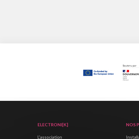
ELECTRONI[K]
NOS 
L'association
Instal