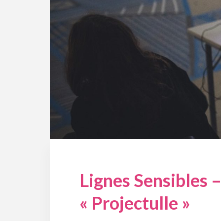
Lignes Sensibles 
« Projectulle »