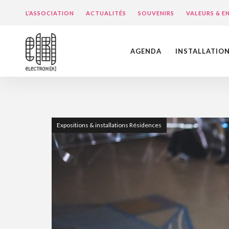
L’ASSOCIATION
ACTUALITÉS
SOUVENIRS
VALEURS & 
AGENDA
INSTALLATIO
Expositions & installations Résidences