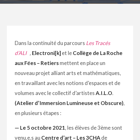
Dans la continuité du parcours
Les Tracés
d’ALI
,
Electroni[k]
et le
Collège de La Roche
aux Fées – Retiers
mettent en place un
nouveau projet alliant arts et mathématiques,
en travaillant avec les notions d’espaces et de
volumes avec le collectif d’artistes
A.I.L.O
.
(Atelier d’Immersion Lumineuse et Obscure)
,
en plusieurs étapes :
— Le 5 octobre 2021
, les élèves de 3ème sont
venu.e.s au
Centre d’art – Les 3CHA
de