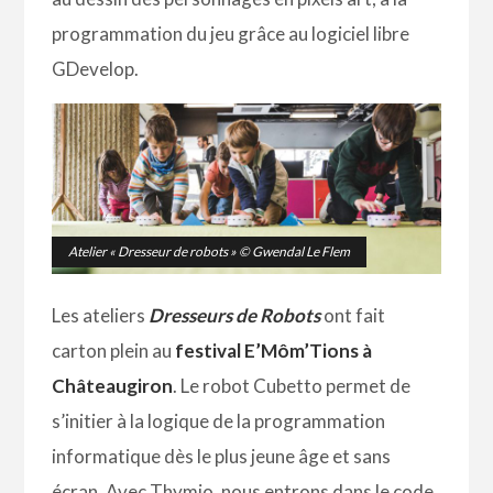
programmation du jeu grâce au logiciel libre
GDevelop.
Atelier « Dresseur de robots » © Gwendal Le Flem
Les ateliers
Dresseurs de Robots
ont fait
carton plein au
festival E’Môm’Tions à
Châteaugiron
. Le robot Cubetto permet de
s’initier à la logique de la programmation
informatique dès le plus jeune âge et sans
écran. Avec Thymio, nous entrons dans le code