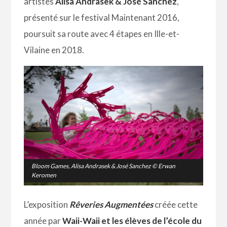
artistes
Alisa Andrasek & José Sanchez
,
présenté sur le festival Maintenant 2016,
poursuit sa route avec 4 étapes en Ille-et-
Vilaine en 2018.
Bloom Games
, Alisa Andrasek & José Sanchez © Erwan
Keromen
L’exposition
Rêveries Augmentées
créée cette
année par
Waii-Waii
et les élèves de l’école du