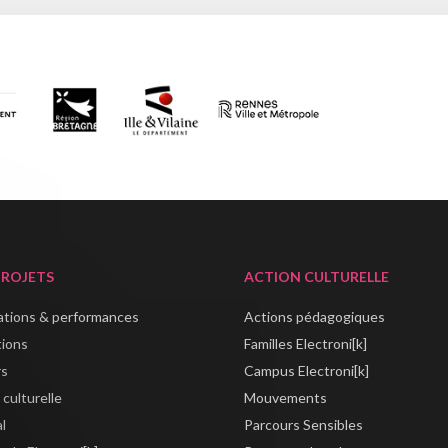
PROJETS
ACTION CULTURELLE
lations & performances
Actions pédagogiques
tions
Familles Electroni[k]
rs
Campus Electroni[k]
 culturelle
Mouvements
al
Parcours Sensibles