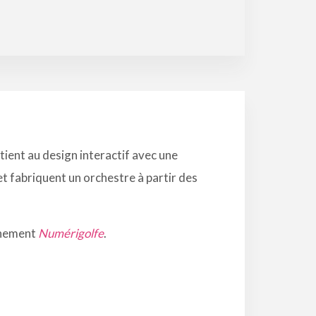
itient au design interactif avec une
 fabriquent un orchestre à partir des
vénement
Numérigolfe
.