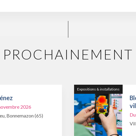
PROCHAINEMENT
Expositions & installations
Ménez
Bl
vi
1 novembre 2026
Du
ieu, Bonnemazon (65)
Vil