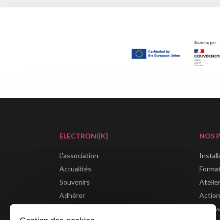
ELECTRONI[K]
NOS 
L'association
Instal
Actualités
Forma
Souvenirs
Atelie
Adhérer
Action
Boutique
Festiv