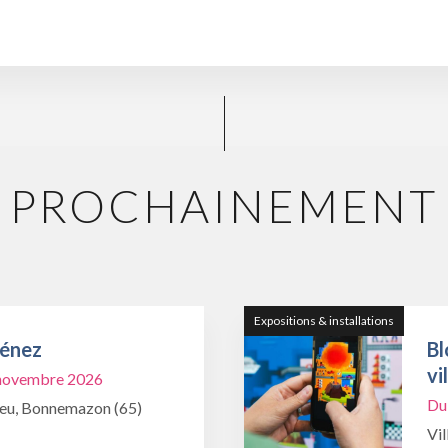
PROCHAINEMENT
Expositions & installations
Ménez
Bl
vi
1 novembre 2026
Du
ieu, Bonnemazon (65)
Vil