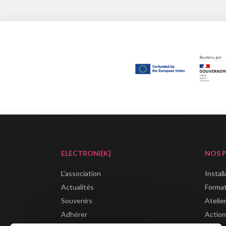
ELECTRONI[K]
NOS 
L'association
Instal
Actualités
Forma
Souvenirs
Atelie
Adhérer
Action