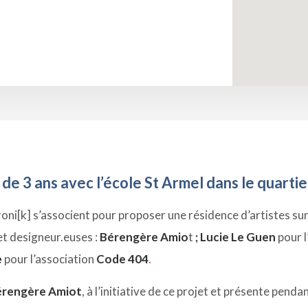
 de 3 ans avec l’école St Armel dans le quarti
troni[k] s’associent pour proposer une résidence d’artistes sur
et designeur.euses :
Bérengère Amio
t
;
Lucie Le Guen
pour l
e
pour l’association
Code 404
.
érengère Amiot
, à l’initiative de ce projet et présente penda