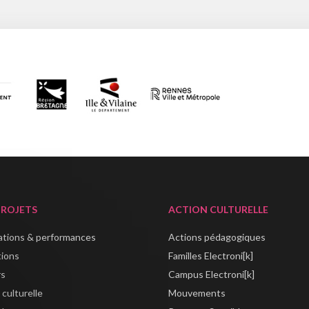
PROJETS
ACTION CULTURELLE
lations & performances
Actions pédagogiques
tions
Familles Electroni[k]
rs
Campus Electroni[k]
 culturelle
Mouvements