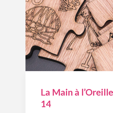
La Main à l’Oreill
14