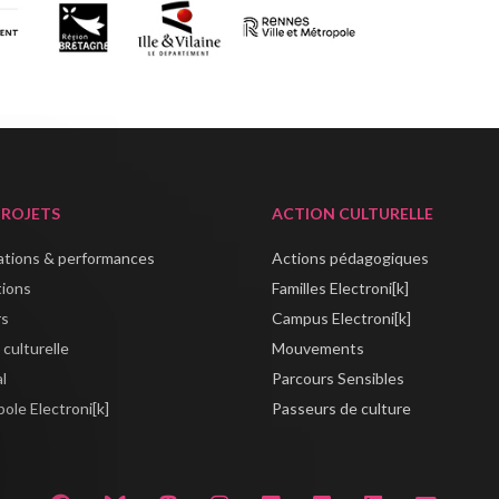
PROJETS
ACTION CULTURELLE
lations & performances
Actions pédagogiques
tions
Familles Electroni[k]
rs
Campus Electroni[k]
 culturelle
Mouvements
al
Parcours Sensibles
ole Electroni[k]
Passeurs de culture