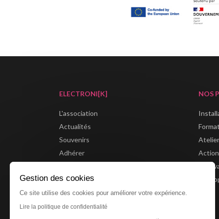
ELECTRONI[K]
NOS 
L'association
Instal
Actualités
Forma
Souvenirs
Atelie
Adhérer
Action
Boutique
Festiv
Gestion des cookies
Partenaires
Métrop
Ce site utilise des cookies pour améliorer votre expérience.
Lire la politique de confidentialité