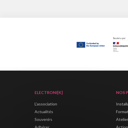
ELECTRONI[K]
NOS 
L'association
Instal
Actualités
Forma
Souvenirs
Atelie
Adhérer
Action