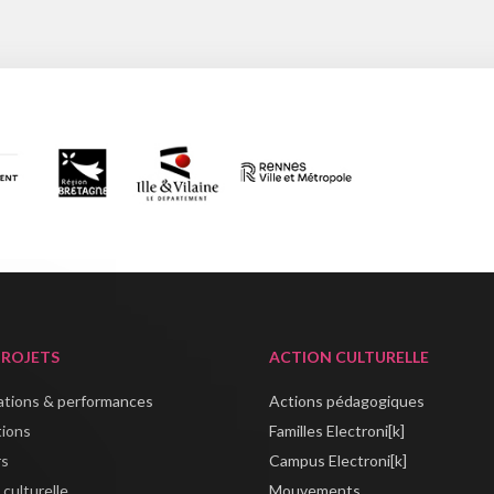
PROJETS
ACTION CULTURELLE
lations & performances
Actions pédagogiques
tions
Familles Electroni[k]
rs
Campus Electroni[k]
 culturelle
Mouvements