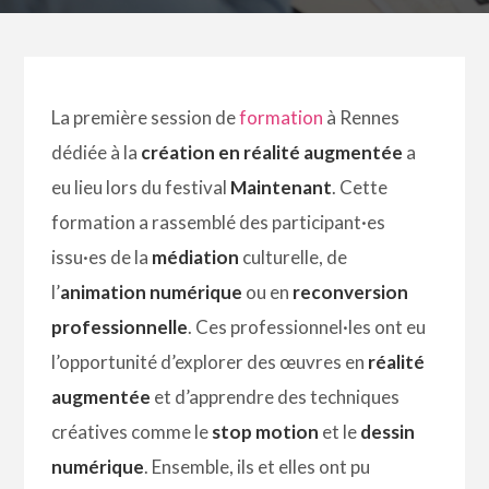
La première session de
formation
à Rennes
dédiée à la
création en réalité augmentée
a
eu lieu lors du festival
Maintenant
. Cette
formation a rassemblé des participant·es
issu·es de la
médiation
culturelle, de
l’
animation numérique
ou en
reconversion
professionnelle
. Ces professionnel·les ont eu
l’opportunité d’explorer des œuvres en
réalité
augmentée
et d’apprendre des techniques
créatives comme le
stop motion
et le
dessin
numérique
. Ensemble, ils et elles ont pu