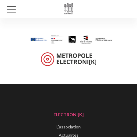
ELECTRONI[K]
L'association
Actualités