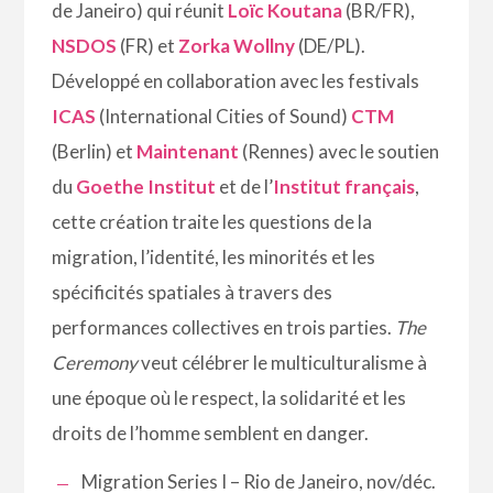
de Janeiro) qui réunit
Loïc Koutana
(BR/FR),
NSDOS
(FR) et
Zorka Wollny
(DE/PL).
Développé en collaboration avec les festivals
ICAS
(International Cities of Sound)
CTM
(Berlin) et
Maintenant
(Rennes) avec le soutien
du
Goethe Institut
et de l’
Institut français
,
cette création traite les questions de la
migration, l’identité, les minorités et les
spécificités spatiales à travers des
performances collectives en trois parties.
The
Ceremony
veut célébrer le multiculturalisme à
une époque où le respect, la solidarité et les
droits de l’homme semblent en danger.
Migration Series I – Rio de Janeiro, nov/déc.