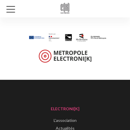
ELECTRONI[K]
L'association
Actualités