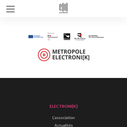
ELECTRONI[K]
L'association
Actualités