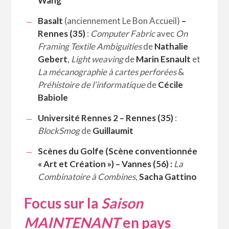
Wang
Basalt
(anciennement Le Bon Accueil)
–
Rennes (35)
:
Computer Fabric
avec
On
Framing Textile Ambiguities
de
Nathalie
Gebert
,
Light weaving
de
Marin Esnault
et
La mécanographie à cartes perforées
&
Préhistoire de l’informatique
de
Cécile
Babiole
Université Rennes 2 – Rennes (35)
:
BlockSmog
de
Guillaumit
Scènes du Golfe (Scène conventionnée
« Art et Création ») – Vannes (56) :
La
Combinatoire à Combines
,
Sacha Gattino
Focus sur la
Saison
MAINTENANT
en pays