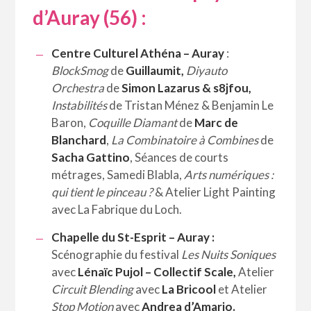
d’Auray (56) :
Centre Culturel Athéna – Auray
:
BlockSmog
de
Guillaumit,
Diyauto
Orchestra
de
Simon Lazarus & s8jfou,
Instabilités
de Tristan Ménez & Benjamin Le
Baron,
Coquille Diamant
de
Marc de
Blanchard
,
La Combinatoire à Combines
de
Sacha Gattino
, Séances de courts
métrages, Samedi Blabla,
Arts numériques :
qui tient le pinceau ?
& Atelier Light Painting
avec La Fabrique du Loch.
Chapelle du St-Esprit – Auray :
Scénographie du festival
Les Nuits Soniques
avec
Lénaïc Pujol – Collectif Scale,
Atelier
Circuit Blending
avec
La Bricool
et Atelier
Stop Motion
avec
Andrea d’Amario.