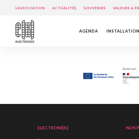
L’ASSOCIATION
ACTUALITÉS
SOUVENIRS
VALEURS & 
AGENDA
INSTALLATIO
ELECTRONI[K]
NOS 