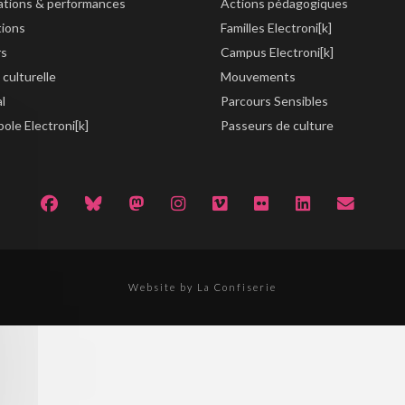
lations & performances
Actions pédagogiques
tions
Familles Electroni[k]
rs
Campus Electroni[k]
 culturelle
Mouvements
al
Parcours Sensibles
ole Electroni[k]
Passeurs de culture
Website by La Confiserie