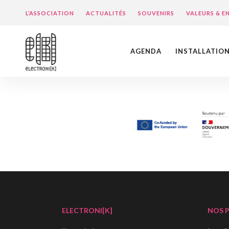
L’ASSOCIATION
ACTUALITÉS
SOUVENIRS
VALEURS & 
AGENDA
INSTALLATIO
ELECTRONI[K]
NOS 