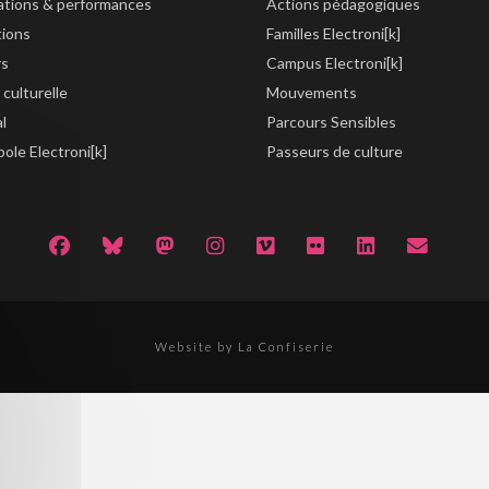
lations & performances
Actions pédagogiques
tions
Familles Electroni[k]
rs
Campus Electroni[k]
 culturelle
Mouvements
al
Parcours Sensibles
ole Electroni[k]
Passeurs de culture
Website by La Confiserie