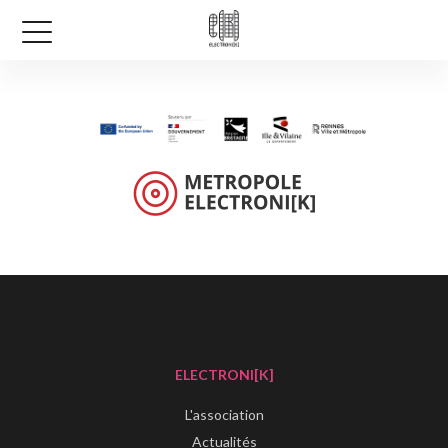
ELECTRONI[K]
L'association
Actualités