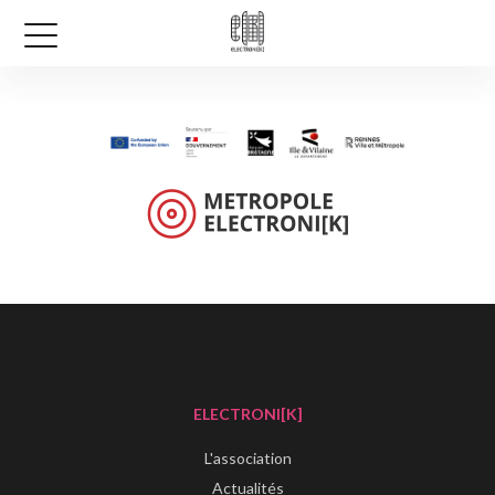
ELECTRONI[K]
L'association
Actualités