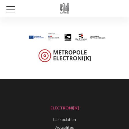
ELECTRONI[K]
L'association
Actualités