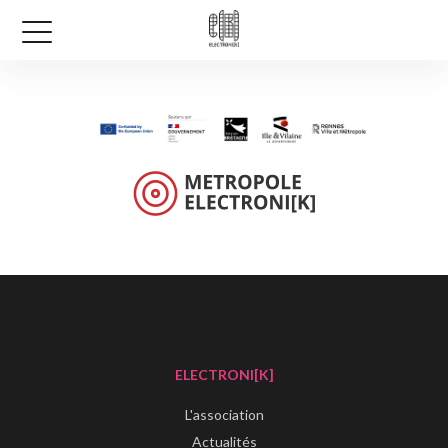
ELECTRONI[K]
L'association
Actualités