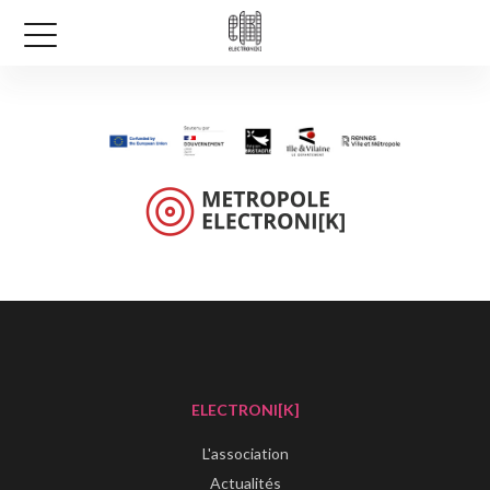
ELECTRONI[K]
L'association
Actualités