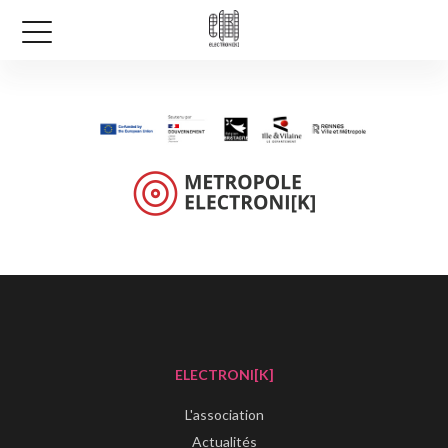
ELECTRONI[K]
L'association
Actualités