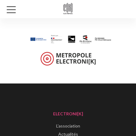
ELECTRONI[K]
L'association
Actualités