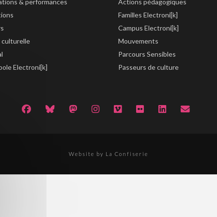
lations & performances
Actions pédagogiques
tions
Familles Electroni[k]
rs
Campus Electroni[k]
 culturelle
Mouvements
al
Parcours Sensibles
ole Electroni[k]
Passeurs de culture
Website by La Confiserie