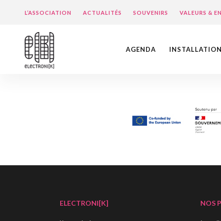
L’ASSOCIATION
ACTUALITÉS
SOUVENIRS
VALEURS & 
AGENDA
INSTALLATIO
ELECTRONI[K]
NOS 