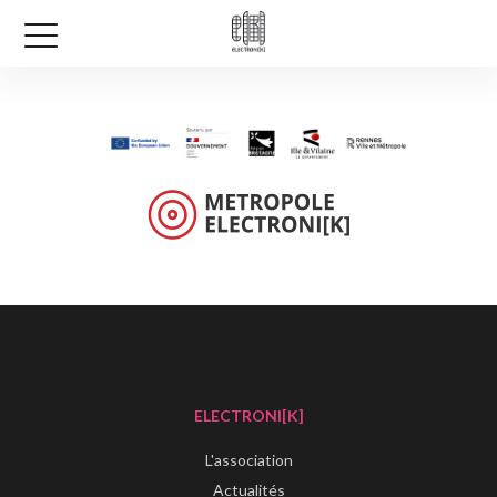
ELECTRONI[K]
L'association
Actualités