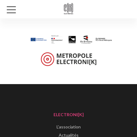
ELECTRONI[K]
L'association
Actualités