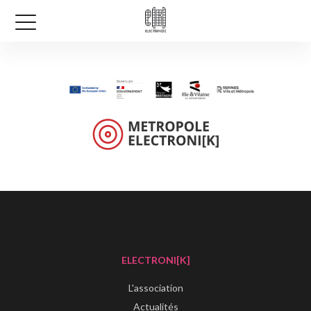
ELECTRONI[K]
L'association
Actualités