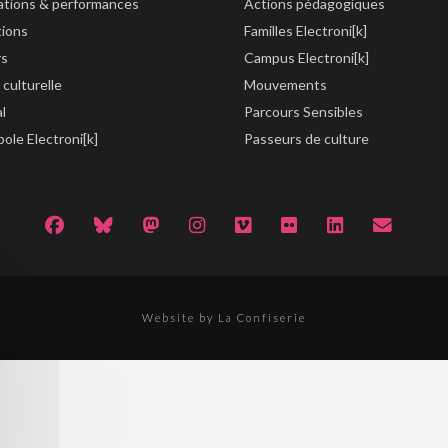
lations & performances
Actions pédagogiques
tions
Familles Electroni[k]
rs
Campus Electroni[k]
 culturelle
Mouvements
al
Parcours Sensibles
ole Electroni[k]
Passeurs de culture
Website by La Confiserie