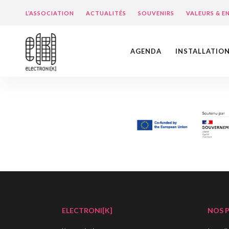
L’ASSOCIATION
ACTUALITÉS
SOUVENIRS
VALEURS & 
AGENDA
INSTALLATIO
ELECTRONI[K]
NOS 