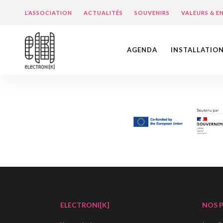
L’ASSOCIATION
ACTUALITÉS
SOUVENIRS
VALEURS & 
AGENDA
INSTALLATIO
ELECTRONI[K]
NOS 