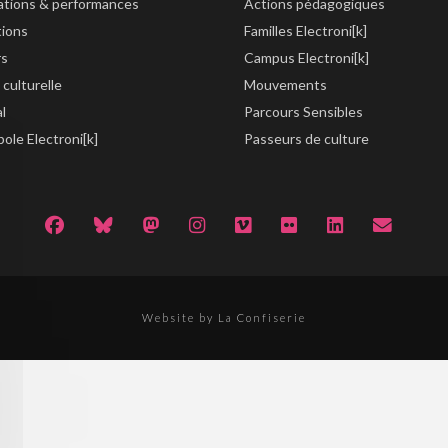
lations & performances
Actions pédagogiques
tions
Familles Electroni[k]
rs
Campus Electroni[k]
 culturelle
Mouvements
al
Parcours Sensibles
ole Electroni[k]
Passeurs de culture
Website by La Confiserie