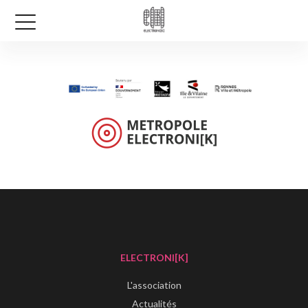
ELECTRONI[K]
L'association
Actualités