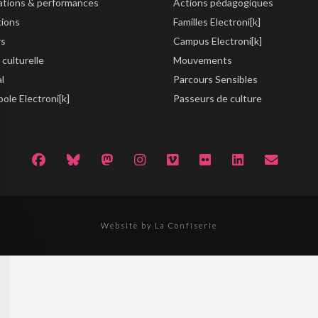
lations & performances
Actions pédagogiques
tions
Familles Electroni[k]
rs
Campus Electroni[k]
 culturelle
Mouvements
al
Parcours Sensibles
ole Electroni[k]
Passeurs de culture
Website by La Confiserie