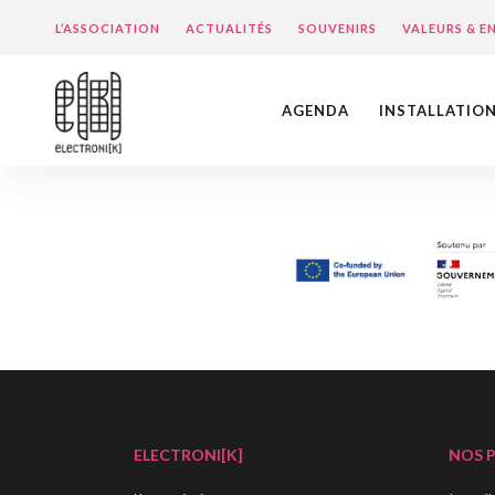
L’ASSOCIATION
ACTUALITÉS
SOUVENIRS
VALEURS & 
AGENDA
INSTALLATIO
ELECTRONI[K]
NOS 