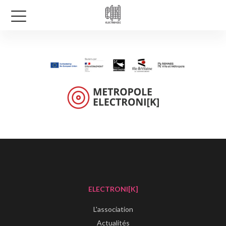
ELECTRONI[K]
L'association
Actualités