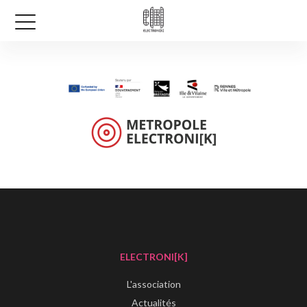
ELECTRONI[K]
L'association
Actualités