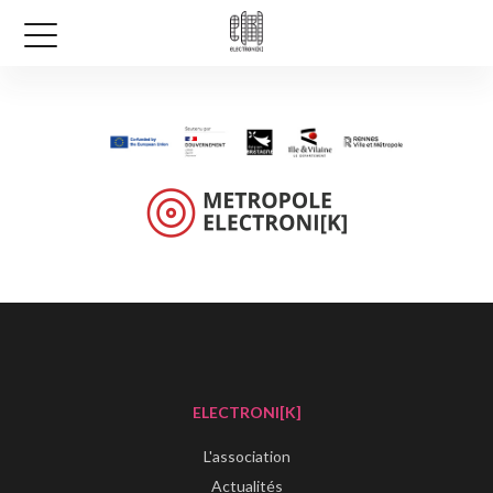
ELECTRONI[K]
L'association
Actualités