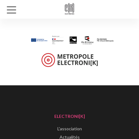
ELECTRONI[K]
L'association
Actualités