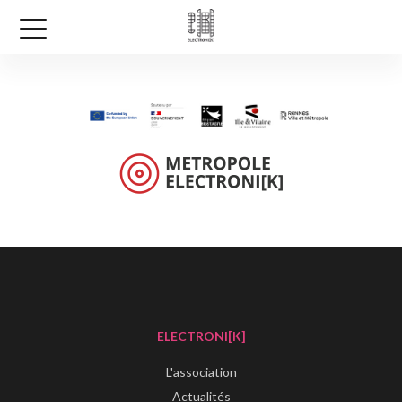
ELECTRONI[K]
L'association
Actualités