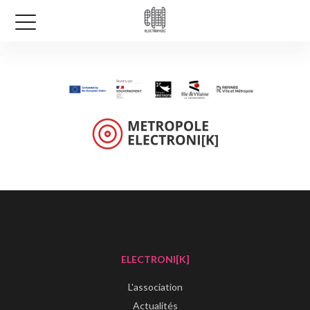
ELECTRONI[K]
L'association
Actualités