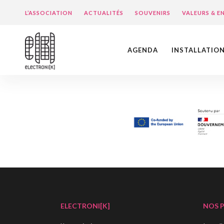
L’ASSOCIATION
ACTUALITÉS
SOUVENIRS
VALEURS & 
AGENDA
INSTALLATIO
ELECTRONI[K]
NOS 