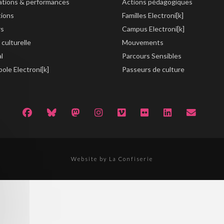
lations & performances
Actions pédagogiques
tions
Familles Electroni[k]
rs
Campus Electroni[k]
 culturelle
Mouvements
al
Parcours Sensibles
ole Electroni[k]
Passeurs de culture
Website by La Confiserie