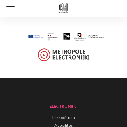
ELECTRONI[K]
L'association
Actualités