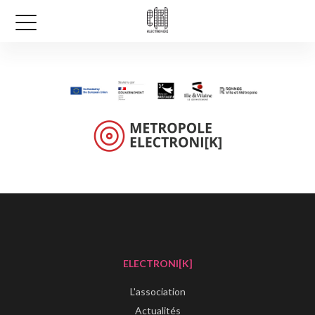
ELECTRONI[K]
L'association
Actualités