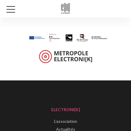
ELECTRONI[K]
L'association
Actualités