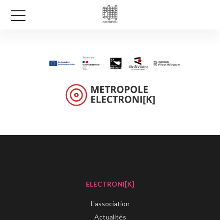
ELECTRONI[K]
L'association
Actualités