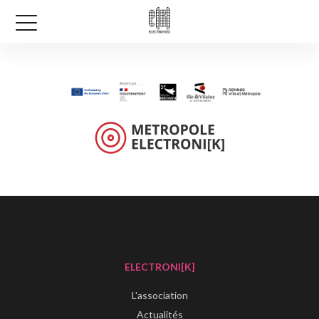
ELECTRONI[K]
L'association
Actualités