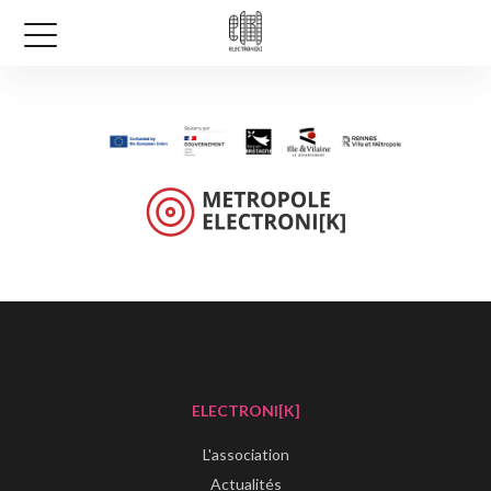
ELECTRONI[K]
L'association
Actualités