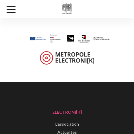
ELECTRONI[K]
L'association
Actualités