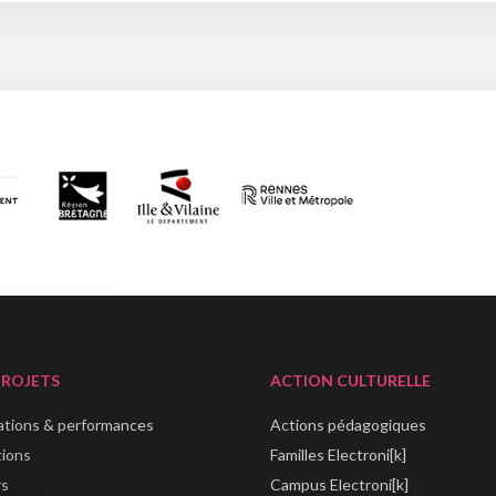
PROJETS
ACTION CULTURELLE
lations & performances
Actions pédagogiques
tions
Familles Electroni[k]
rs
Campus Electroni[k]