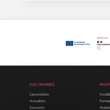
ELECTRONI[K]
NOS 
L'association
Instal
Actualités
Forma
Souvenirs
Atelie