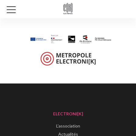
ELECTRONI[K]
L'association
Actualités